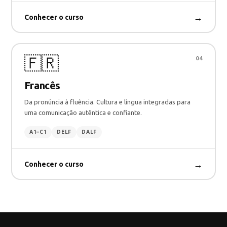
→
Conhecer o curso
🇫🇷
04
Francês
Da pronúncia à fluência. Cultura e língua integradas para
uma comunicação autêntica e confiante.
A1–C1
DELF
DALF
→
Conhecer o curso