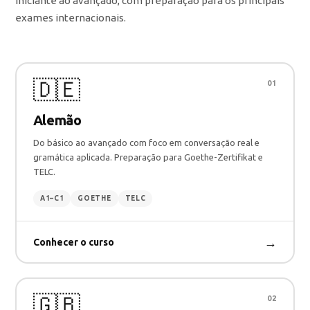
iniciante ao avançado, com preparação para os principais
exames internacionais.
🇩🇪
01
Alemão
Do básico ao avançado com foco em conversação real e
gramática aplicada. Preparação para Goethe-Zertifikat e
TELC.
A1–C1
GOETHE
TELC
→
Conhecer o curso
🇬🇧
02