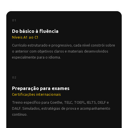
01
Do básico à fluência
Níveis A1 ao C1
Currículo estruturado e progressivo, cada nível constrói sobre
o anterior com objetivos claros e materiais desenvolvidos
especialmente para o idioma.
02
Preparação para exames
Certificações internacionais
Treino específico para Goethe, TELC, TOEFL, IELTS, DELF e
DALF. Simulados, estratégias de prova e acompanhamento
contínuo.