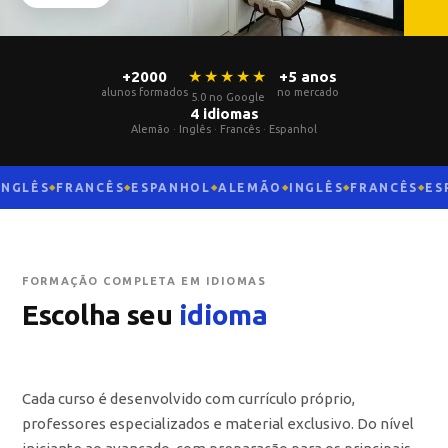
★★★★★
+2000
+5 anos
alunos formados
no mercado
5.0 no Google
4 idiomas
Alemão · Inglês · Francês · Espanhol
GLÊS
FRANCÊS
ESPANHOL
ALEMÃO
INGLÊS
FRANCÊS
ESP
◆
◆
◆
◆
◆
◆
FORMAÇÃO COMPLETA EM IDIOMAS
Escolha seu
idioma
Cada curso é desenvolvido com currículo próprio,
professores especializados e material exclusivo. Do nível