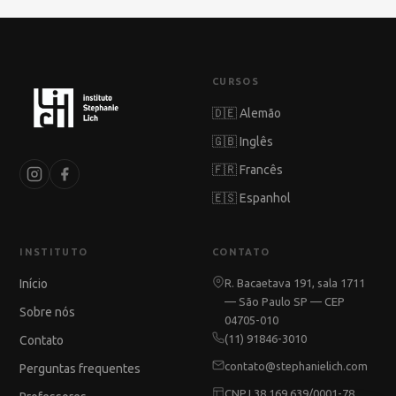
portal do aluno.
CURSOS
🇩🇪 Alemão
🇬🇧 Inglês
🇫🇷 Francês
🇪🇸 Espanhol
INSTITUTO
CONTATO
Início
R. Bacaetava 191, sala 1711
— São Paulo SP — CEP
Sobre nós
04705-010
(11) 91846-3010
Contato
contato@stephanielich.com
Perguntas frequentes
CNPJ 38.169.639/0001-78