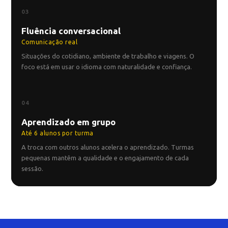
03
Fluência conversacional
Comunicação real
Situações do cotidiano, ambiente de trabalho e viagens. O
foco está em usar o idioma com naturalidade e confiança.
04
Aprendizado em grupo
Até 6 alunos por turma
A troca com outros alunos acelera o aprendizado. Turmas
pequenas mantêm a qualidade e o engajamento de cada
sessão.