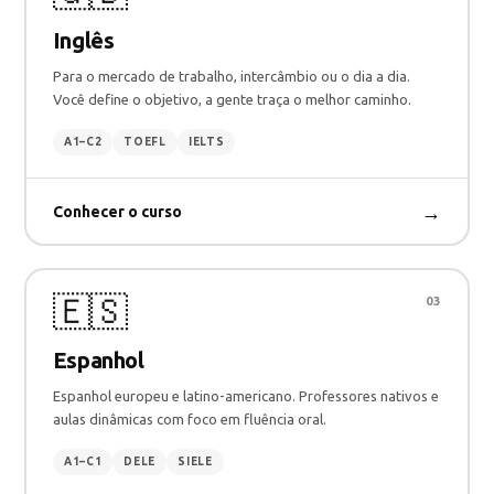
Inglês
Para o mercado de trabalho, intercâmbio ou o dia a dia.
Você define o objetivo, a gente traça o melhor caminho.
A1–C2
TOEFL
IELTS
→
Conhecer o curso
🇪🇸
03
Espanhol
Espanhol europeu e latino-americano. Professores nativos e
aulas dinâmicas com foco em fluência oral.
A1–C1
DELE
SIELE