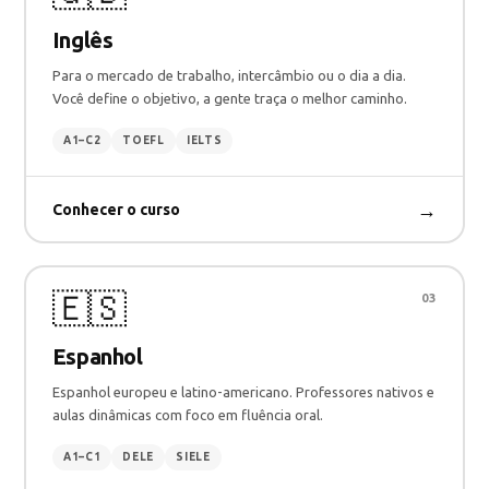
Inglês
Para o mercado de trabalho, intercâmbio ou o dia a dia.
Você define o objetivo, a gente traça o melhor caminho.
A1–C2
TOEFL
IELTS
→
Conhecer o curso
🇪🇸
03
Espanhol
Espanhol europeu e latino-americano. Professores nativos e
aulas dinâmicas com foco em fluência oral.
A1–C1
DELE
SIELE