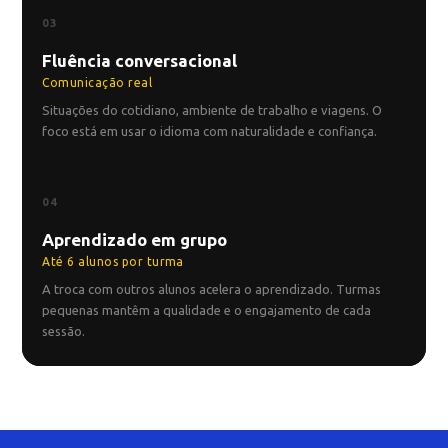
03
Fluência conversacional
Comunicação real
Situações do cotidiano, ambiente de trabalho e viagens. O
foco está em usar o idioma com naturalidade e confiança.
04
Aprendizado em grupo
Até 6 alunos por turma
A troca com outros alunos acelera o aprendizado. Turmas
pequenas mantêm a qualidade e o engajamento de cada
sessão.