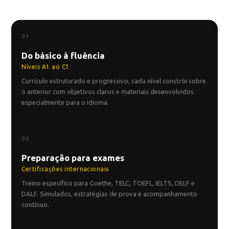
01
Do básico à fluência
Níveis A1 ao C1
Currículo estruturado e progressivo, cada nível constrói sobre
o anterior com objetivos claros e materiais desenvolvidos
especialmente para o idioma.
02
Preparação para exames
Certificações internacionais
Treino específico para Goethe, TELC, TOEFL, IELTS, DELF e
DALF. Simulados, estratégias de prova e acompanhamento
contínuo.