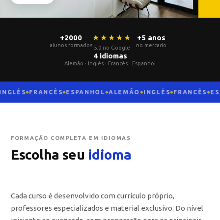
★★★★★
+2000
+5 anos
alunos formados
no mercado
5.0 no Google
4 idiomas
Alemão · Inglês · Francês · Espanhol
NGLÊS
FRANCÊS
ESPANHOL
ALEMÃO
INGLÊS
FRANCÊS
ESP
◆
◆
◆
◆
◆
◆
FORMAÇÃO COMPLETA EM IDIOMAS
Escolha seu
idioma
Cada curso é desenvolvido com currículo próprio,
professores especializados e material exclusivo. Do nível