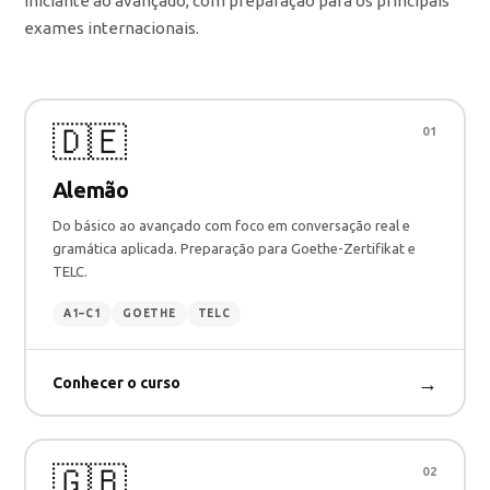
iniciante ao avançado, com preparação para os principais
exames internacionais.
🇩🇪
01
Alemão
Do básico ao avançado com foco em conversação real e
gramática aplicada. Preparação para Goethe-Zertifikat e
TELC.
A1–C1
GOETHE
TELC
→
Conhecer o curso
🇬🇧
02