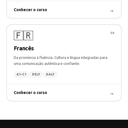
→
Conhecer o curso
🇫🇷
04
Francês
Da pronúncia à fluência. Cultura e língua integradas para
uma comunicação autêntica e confiante.
A1–C1
DELF
DALF
→
Conhecer o curso