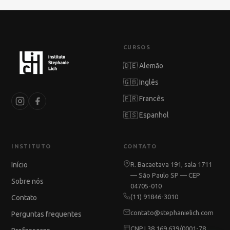
portal do aluno.
CURSOS
🇩🇪 Alemão
🇬🇧 Inglês
🇫🇷 Francês
🇪🇸 Espanhol
INSTITUTO
CONTATO
Início
R. Bacaetava 191, sala 1711
— São Paulo SP — CEP
Sobre nós
04705-010
(11) 91846-3010
Contato
contato@stephanielich.com
Perguntas frequentes
CNPJ 38.169.639/0001-78