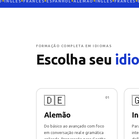
INGLÊS
FRANCÊS
ESPANHOL
ALEMÃO
INGLÊS
FRANCÊS
E
◆
◆
◆
◆
◆
◆
FORMAÇÃO COMPLETA EM IDIOMAS
Escolha seu
idi
🇩🇪

01
Alemão
In
Do básico ao avançado com foco
Par
em conversação real e gramática
inte
aplicada. Preparação para Goethe-
defi