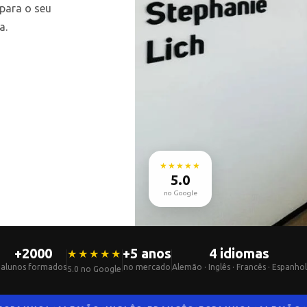
 para o seu
a.
★★★★★
5.0
no Google
+2000
+5 anos
4 idiomas
★★★★★
alunos formados
no mercado
Alemão · Inglês · Francês · Espanhol
5.0 no Google