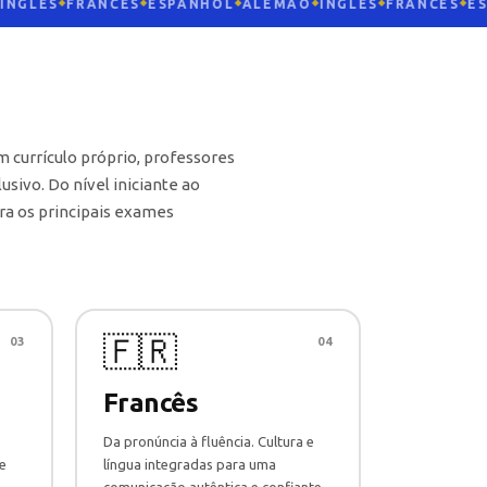
NGLÊS
FRANCÊS
ESPANHOL
ALEMÃO
INGLÊS
FRANCÊS
ESP
◆
◆
◆
◆
◆
◆
 currículo próprio, professores
usivo. Do nível iniciante ao
a os principais exames
🇫🇷
03
04
Francês
Da pronúncia à fluência. Cultura e
e
língua integradas para uma
comunicação autêntica e confiante.