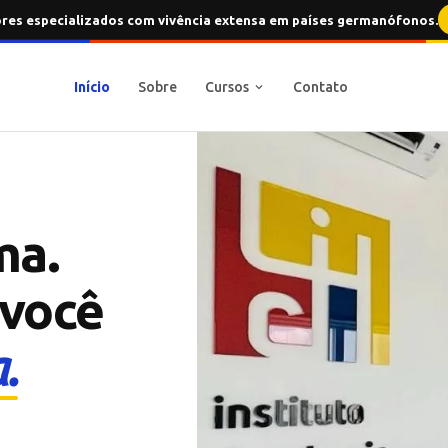
ores especializados com vivência extensa em países germanófonos.
Início
Sobre
Cursos
Contato
ma.
 você
.